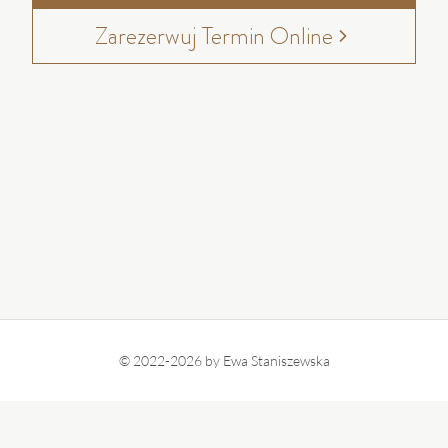
Nici Haczykowe
Zarezerwuj Termin Online
Makijaż Permanentny
Lipoliza
Botoks
© 2022-2026 by Ewa Staniszewska